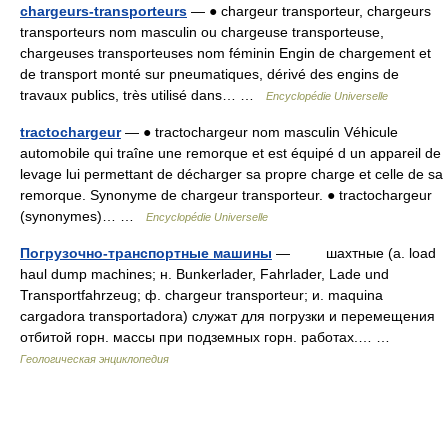
chargeurs-transporteurs
— ● chargeur transporteur, chargeurs
transporteurs nom masculin ou chargeuse transporteuse,
chargeuses transporteuses nom féminin Engin de chargement et
de transport monté sur pneumatiques, dérivé des engins de
travaux publics, très utilisé dans… …
Encyclopédie Universelle
tractochargeur
— ● tractochargeur nom masculin Véhicule
automobile qui traîne une remorque et est équipé d un appareil de
levage lui permettant de décharger sa propre charge et celle de sa
remorque. Synonyme de chargeur transporteur. ● tractochargeur
(synonymes)… …
Encyclopédie Universelle
Погрузочно-транспортные машины
— шахтныe (a. load
haul dump machines; н. Bunkerlader, Fahrlader, Lade und
Transportfahrzeug; ф. chargeur transporteur; и. maquina
cargadora transportadora) служат для погрузки и перемещения
отбитой горн. массы при подземных горн. работах.… …
Геологическая энциклопедия