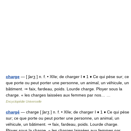
charge
— [ ʃarʒ ] n. f. • XIIe; de charger I ♦ 1 ♦ Ce qui pèse sur; ce
que porte ou peut porter une personne, un animal, un véhicule, un
bâtiment. ⇒ faix, fardeau, poids. Lourde charge. Ployer sous la
charge. « les charges laissées aux femmes par nos… …
Encyclopédie Universelle
chargé
— charge [ ʃarʒ ] n. f. • XIIe; de charger I ♦ 1 ♦ Ce qui pèse
sur; ce que porte ou peut porter une personne, un animal, un
véhicule, un bâtiment. ⇒ faix, fardeau, poids. Lourde charge.
Ployer sous la charge. « les charges laissées aux femmes par…