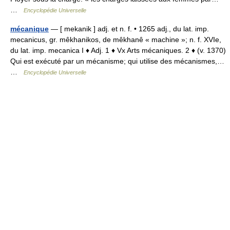
…
Encyclopédie Universelle
mécanique
— [ mekanik ] adj. et n. f. • 1265 adj., du lat. imp.
mecanicus, gr. mêkhanikos, de mêkhanê « machine »; n. f. XVIe,
du lat. imp. mecanica I ♦ Adj. 1 ♦ Vx Arts mécaniques. 2 ♦ (v. 1370)
Qui est exécuté par un mécanisme; qui utilise des mécanismes,…
…
Encyclopédie Universelle