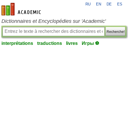
RU
EN
DE
ES
fr-academic.com
Dictionnaires et Encyclopédies sur 'Academic'
Recherche!
interprétations
traductions
livres
Игры ⚽